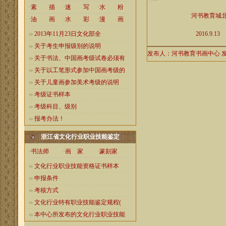
·
素 描
·
速 写
·
水 粉
河书教育城北分
·
油 画
·
水 彩
·
漫 画
2013年11月23日文化部全
2016.9.13
关于考生申报级别的说明
发布人：河书教育书画中心 发布
关于书法、中国画考级试卷必须有
关于以工笔形式参加中国画考级的
关于儿童画参加美术考级的说明
考级证书样本
考级科目、级别
报考办法！
浙江省文化行业职业技能鉴定
·
书法师
·
画 家
·
篆刻家
文化行业职业技能资格证书样本
申报条件
考核方式
文化行业特有职业技能鉴定规程(
本中心所发布的文化行业职业技能