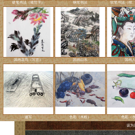
硬笔书法（规范字）
钢笔书法
软笔书法（楷
国画花鸟（写意）
国画山水
国画
速写
色彩（水粉）
色彩（
设为