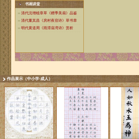
书画讲堂
清代沈增植章草《赠季美扇》品鉴
清代董其昌《房村夜宿诗》草书章
明代黄道周《雨滞庙湾诗》赏析
作品展示（中小学·成人）