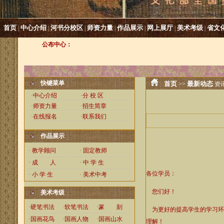
首页
中心介绍
河书分校区
师资力量
作品展示
网上展厅
美术考级
省文
|
|
|
|
|
|
|
公布中心：
快键菜单
首页
最新动态
>>
资
·
中心介绍
·
分 校 区
·
师资力量
·
招生简章
·
在线报名
·
联系我们
作品展示
·
教学顾问
·
固定教师
·
成 人
·
中 学 生
各位学员：
·
小 学 生
·
美术中考
您们好！
美术考级
·
硬笔书法
·
软笔书法
·
篆 刻
为更好的提高学生的学习环境与
·
国画花鸟
·
国画人物
·
国画山水
理解！