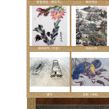
硬笔书法（规范字）
钢笔书法
国画花鸟（写意）
国画山水
速写
色彩（水粉）