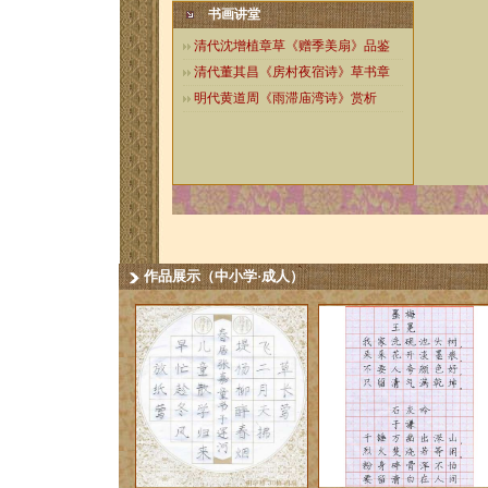
书画讲堂
清代沈增植章草《赠季美扇》品鉴
清代董其昌《房村夜宿诗》草书章
明代黄道周《雨滞庙湾诗》赏析
作品展示（中小学·成人）