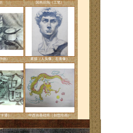
刻
国画花鸟（工笔）
静物）
素描（人头像、石膏像）
含卡通）
中西画基础班（创想绘画）