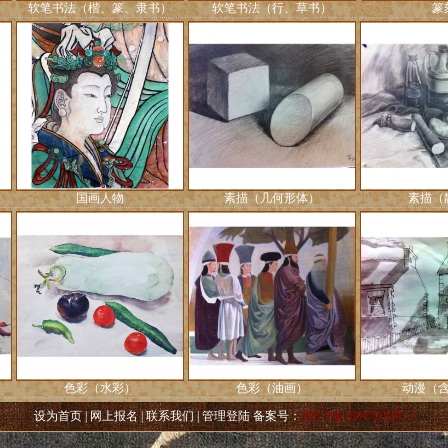
软笔书法（楷、篆、隶书）
软笔书法（行、草书）
篆
国画人物
素描（几何形体）
素描（
色彩（水彩）
色彩（油画）
动漫（
设为首页
|
网上报名
|
联系我们
|
管理登陆
备案号：
浙ICP备18047205号-2